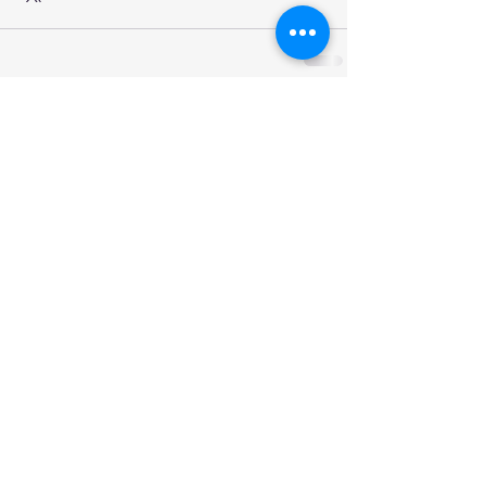
Commentaires
Rédigez un commentaire...
Prochains rendez-vous
Chaque premier et troisième mardis du mois,
réunion habituelle à 20h30 (...)