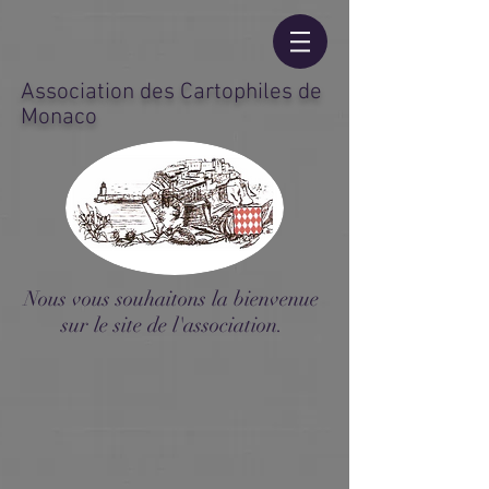
Association des Cartophiles de
Monaco
Nous vous souhaitons la bienvenue
sur le site de l'association.