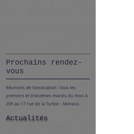
Prochains rendez-
vous
Réunions de l'association : tous les
premiers et troisièmes mardis du mois à
20h au 17 rue de la Turbie - Monaco.
Actualités