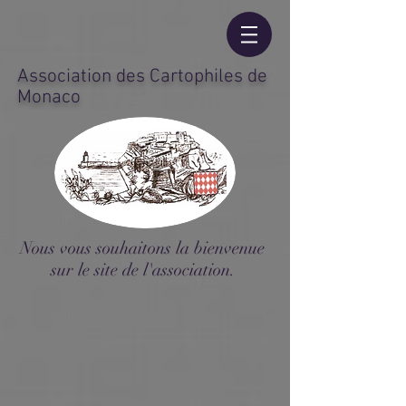
Association des Cartophiles de
Monaco
Nous vous souhaitons la bienvenue
sur le site de l'association.