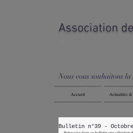
Association d
Nous vous souhaitons la b
Accueil
Actualités 
Bulletin n°39 - Octobr
Retrouvez dans ce bulletin une sélection 