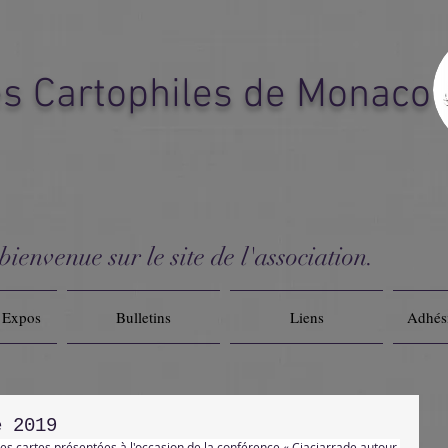
es Cartophiles de Monaco
ienvenue sur le site de l'association.
& Expos
Bulletins
Liens
Adhés
e 2019
des cartes présentées à l'occasion de la conférence « Ciaciarrade autour 