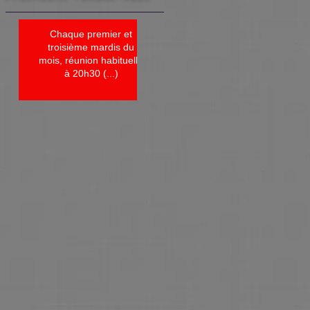
Chaque premier et
troisième mardis du
mois, réunion habituelle
à 20h30 (...)