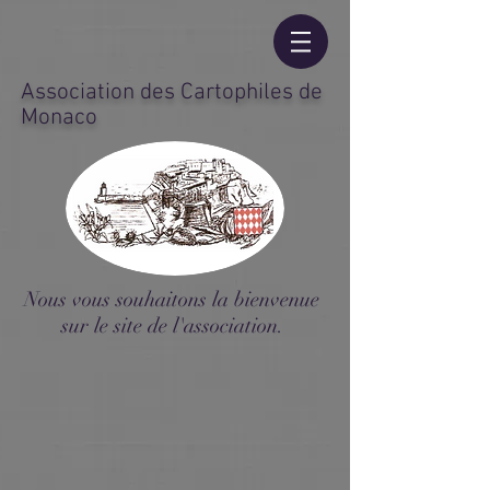
Association des Cartophiles de
Monaco
Nous vous souhaitons la bienvenue
sur le site de l'association.