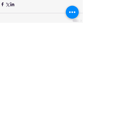
Commentaires
Rédigez un commentaire...
Prochains rendez-vous
Chaque premier et troisième mardis du mois,
réunion habituelle à 20h30 (...)