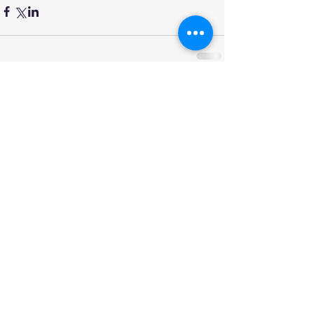
Commentaires
Rédigez un commentaire...
Prochains rendez-vous
Chaque premier et troisième mardis du mois,
réunion habituelle à 20h30 (...)