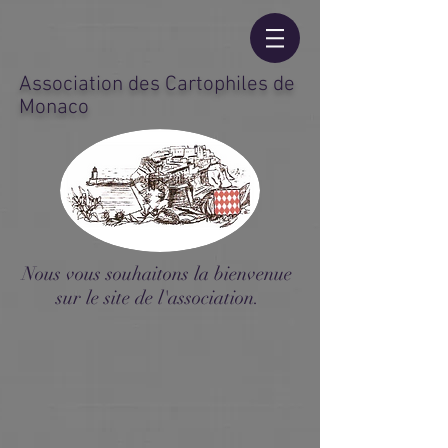
Association des Cartophiles de
Monaco
Nous vous souhaitons la bienvenue
sur le site de l'association.